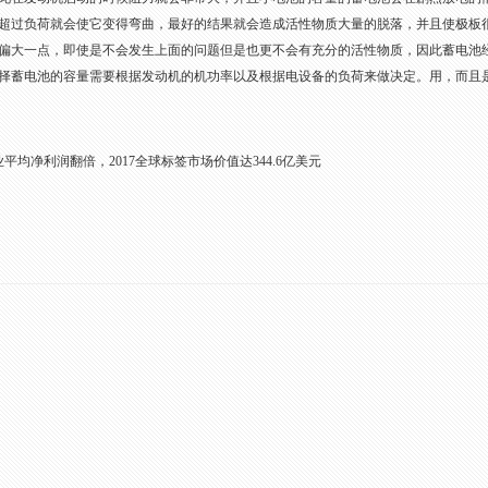
超过负荷就会使它变得弯曲，最好的结果就会造成活性物质大量的脱落，并且使极板
偏大一点，即使是不会发生上面的问题但是也更不会有充分的活性物质，因此蓄电池
择蓄电池的容量需要根据发动机的机功率以及根据电设备的负荷来做决定。用，而且
平均净利润翻倍，2017全球标签市场价值达344.6亿美元