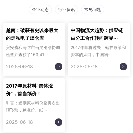
企业动态
行业资讯
常见问题
越南：破获有史以来最大
中国物流大趋势：供应链
的走私电子烟仓库
由分工合作转向跨界···
兴安省和海防市当局刚刚协调
2017年即将过去，站在政策和
检查并查获了163,41···
资本的风口，中国物···
>
>
2025-06-18
2025-06-18
2017年原材料“集体涨
价”，首当纸价！
引言：近期原材料价格再次出
现飞涨，糖涨价、纸···
>
2025-06-18