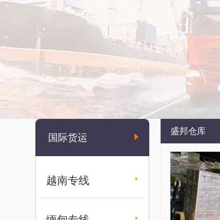
盛邦仓库
国际货运
越南专线
缅甸专线