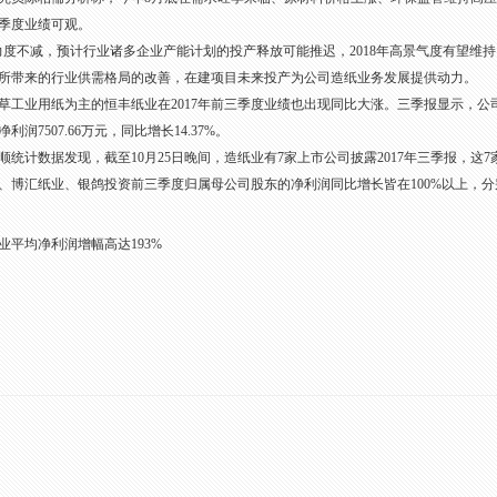
季度业绩可观。
不减，预计行业诸多企业产能计划的投产释放可能推迟，2018年高景气度有望维持
所带来的行业供需格局的改善，在建项目未来投产为公司造纸业务发展提供动力。
用纸为主的恒丰纸业在2017年前三季度业绩也出现同比大涨。三季报显示，公司201
润7507.66万元，同比增长14.37%。
计数据发现，截至10月25日晚间，造纸业有7家上市公司披露2017年三季报，这7
纸业、银鸽投资前三季度归属母公司股东的净利润同比增长皆在100%以上，分别达591.1
业平均净利润增幅高达193%