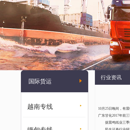
行业资讯
国际货运
越南专线
10月25日晚间，有
广东甘化2017年前
据晨鸣纸业三季报显示
缅甸专线
民生证券行业研究