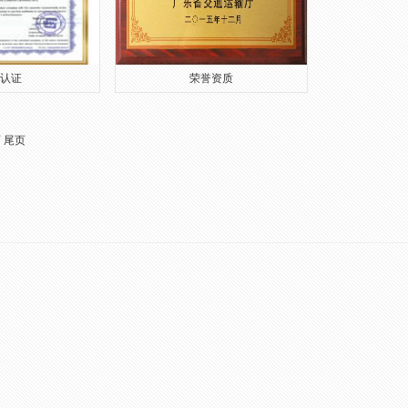
E认证
荣誉资质
页
尾页